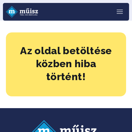
Az oldal betöltése
közben hiba
történt!