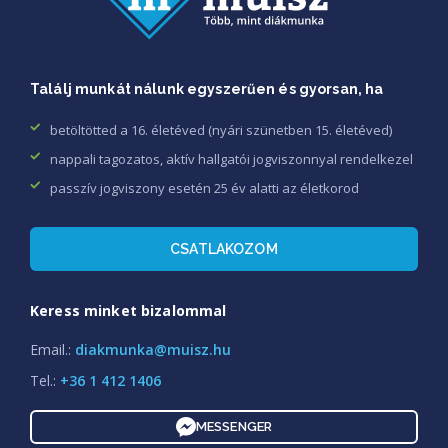
Találj munkát nálunk egyszerűen és gyorsan, ha
betöltötted a 16. életéved (nyári szünetben 15. életéved)
nappali tagozatos, aktív hallgatói jogviszonnyal rendelkezel
passzív jogviszony esetén 25 év alatti az életkorod
CSATLAKOZOM
Keress minket bizalommal
Email.:
diakmunka@muisz.hu
Tel.:
+36 1 412 1406
MESSENGER