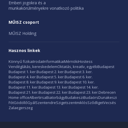
Emberi jogokra és a
munkakörülményekre vonatkozó politika
MŰISZ csoport
MŰISZ Holding
Hasznos linkek
Könnyű fizikai
Irodai
Informatikai
Mérnöki
Hostess
Vendéglátás, kereskedelem
Oktatás, kreatív, egyéb
Budapest
Budapest 1. ker.
Budapest 2. ker.
Budapest 3. ker.
Budapest 4. ker.
Budapest 5. ker.
Budapest 6. ker.
Budapest 8. ker.
Budapest 9. ker.
Budapest 10. ker.
Budapest 11. ker.
Budapest 13. ker.
Budapest 14. ker.
Budapest 21. ker.
Budapest 22. ker.
Budapest 23. ker.
Debrecen
Home office
Albertirsa
Biatorbágy
Budakeszi
Budaörs
Dunakeszi
Fót
Gödöllő
Gyál
Szentendre
Szigetszentmiklós
Sződliget
Vecsés
Zalaegerszeg