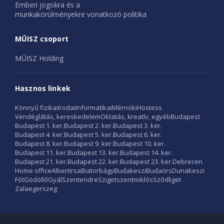
Emberi jogokra és a
munkakörülményekre vonatkozó politika
MŰISZ csoport
MŰISZ Holding
Hasznos linkek
Könnyű fizikai
Irodai
Informatikai
Mérnöki
Hostess
Vendéglátás, kereskedelem
Oktatás, kreatív, egyéb
Budapest
Budapest 1. ker.
Budapest 2. ker.
Budapest 3. ker.
Budapest 4. ker.
Budapest 5. ker.
Budapest 6. ker.
Budapest 8. ker.
Budapest 9. ker.
Budapest 10. ker.
Budapest 11. ker.
Budapest 13. ker.
Budapest 14. ker.
Budapest 21. ker.
Budapest 22. ker.
Budapest 23. ker.
Debrecen
Home office
Albertirsa
Biatorbágy
Budakeszi
Budaörs
Dunakeszi
Fót
Gödöllő
Gyál
Szentendre
Szigetszentmiklós
Sződliget
Zalaegerszeg