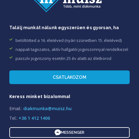
Találj munkát nálunk egyszerűen és gyorsan, ha
betöltötted a 16. életéved (nyári szünetben 15. életéved)
nappali tagozatos, aktív hallgatói jogviszonnyal rendelkezel
passzív jogviszony esetén 25 év alatti az életkorod
CSATLAKOZOM
Keress minket bizalommal
Email.:
diakmunka@muisz.hu
Tel.:
+36 1 412 1406
MESSENGER