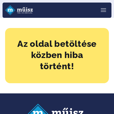
Az oldal betöltése
közben hiba
történt!