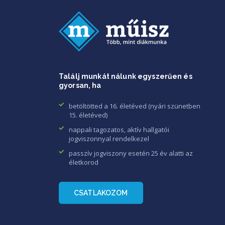
Találj munkát nálunk egyszerűen és
gyorsan, ha
betöltötted a 16. életéved (nyári szünetben
15. életéved)
nappali tagozatos, aktív hallgatói
jogviszonnyal rendelkezel
passzív jogviszony esetén 25 év alatti az
életkorod
CSATLAKOZOM