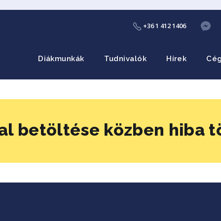
+36 1 412 1406
Diákmunkák
Tudnivalók
Hírek
Cé
al betöltése közben hiba t