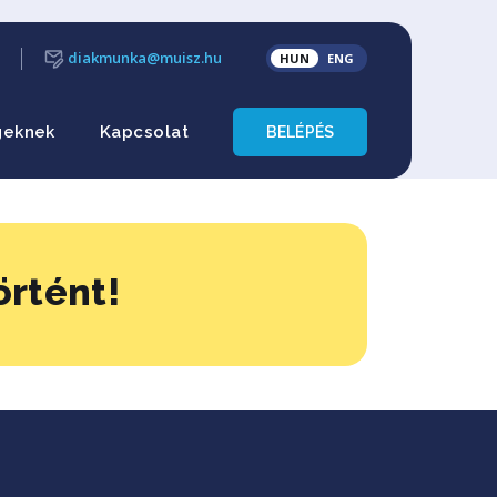
diakmunka@muisz.hu
HUN
ENG
geknek
Kapcsolat
BELÉPÉS
örtént!