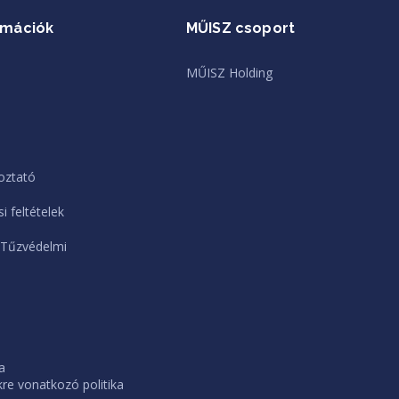
rmációk
MŰISZ csoport
MŰISZ Holding
oztató
i feltételek
 Tűzvédelmi
a
e vonatkozó politika