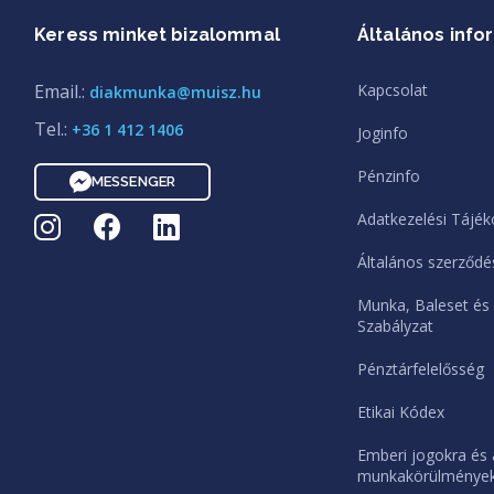
Keress minket bizalommal
Általános info
Email.:
Kapcsolat
diakmunka@muisz.hu
Tel.:
+36 1 412 1406
Joginfo
Pénzinfo
MESSENGER
Adatkezelési Tájék
Általános szerződés
Munka, Baleset és
Szabályzat
Pénztárfelelősség
Etikai Kódex
Emberi jogokra és 
munkakörülményekr