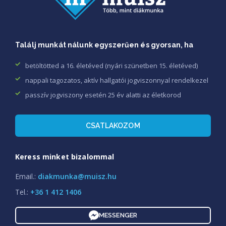
Találj munkát nálunk egyszerűen és gyorsan, ha
betöltötted a 16. életéved (nyári szünetben 15. életéved)
nappali tagozatos, aktív hallgatói jogviszonnyal rendelkezel
passzív jogviszony esetén 25 év alatti az életkorod
CSATLAKOZOM
Keress minket bizalommal
Email.:
diakmunka@muisz.hu
Tel.:
+36 1 412 1406
MESSENGER