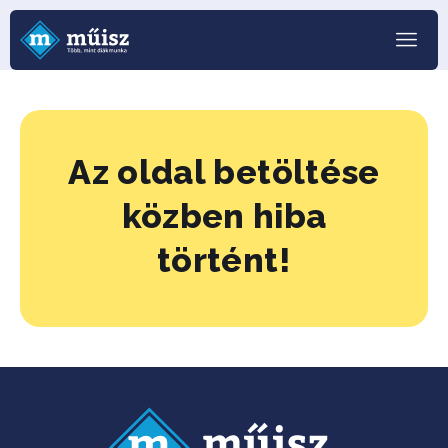
Az oldal betöltése
közben hiba
történt!