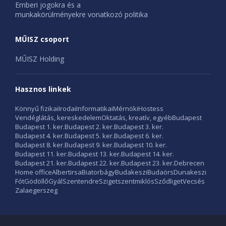
Emberi jogokra és a
munkakörülményekre vonatkozó politika
MŰISZ csoport
MŰISZ Holding
Hasznos linkek
Könnyű fizikai
Irodai
Informatikai
Mérnöki
Hostess
Vendéglátás, kereskedelem
Oktatás, kreatív, egyéb
Budapest
Budapest 1. ker.
Budapest 2. ker.
Budapest 3. ker.
Budapest 4. ker.
Budapest 5. ker.
Budapest 6. ker.
Budapest 8. ker.
Budapest 9. ker.
Budapest 10. ker.
Budapest 11. ker.
Budapest 13. ker.
Budapest 14. ker.
Budapest 21. ker.
Budapest 22. ker.
Budapest 23. ker.
Debrecen
Home office
Albertirsa
Biatorbágy
Budakeszi
Budaörs
Dunakeszi
Fót
Gödöllő
Gyál
Szentendre
Szigetszentmiklós
Sződliget
Vecsés
Zalaegerszeg